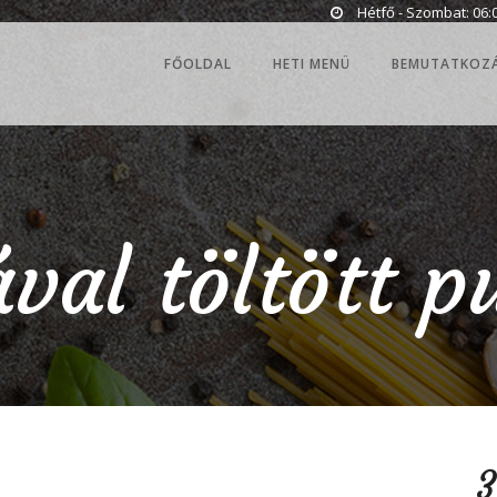
Hétfő - Szombat: 06:0
FŐOLDAL
HETI MENÜ
BEMUTATKOZ
val töltött p
3