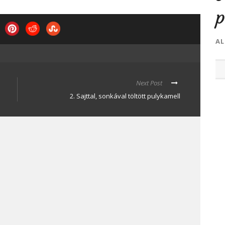
p
AL
Next Post
2. Sajttal, sonkával töltött pulykamell