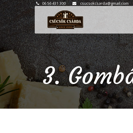
06 56 431 300
csucsokcsarda@gmail.com
3. Gombá