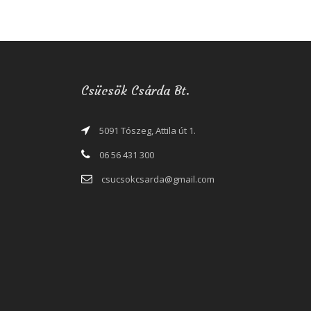
Csücsök Csárda Bt.
5091 Tószeg, Attila út 1.
06 56 431 300
csucsokcsarda@gmail.com