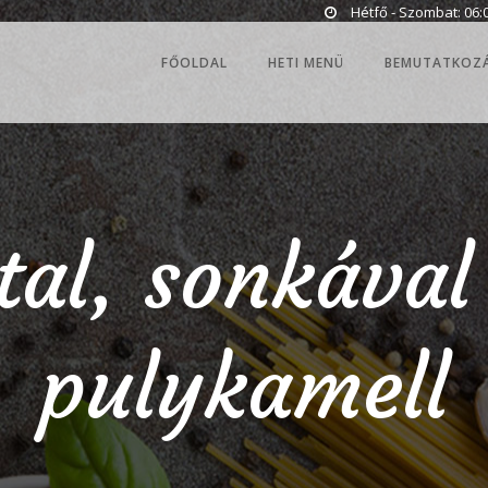
Hétfő - Szombat: 06:0
FŐOLDAL
HETI MENÜ
BEMUTATKOZ
ttal, sonkával 
pulykamell