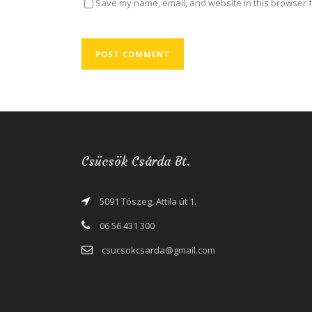
Save my name, email, and website in this browser f
Csücsök Csárda Bt.
5091 Tószeg, Attila út 1.
06 56 431 300
csucsokcsarda@gmail.com