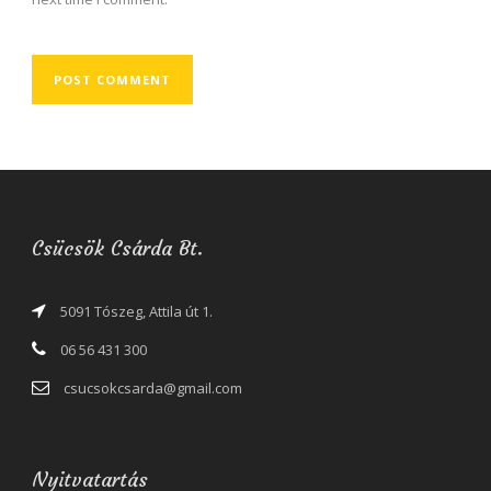
Csücsök Csárda Bt.
5091 Tószeg, Attila út 1.
06 56 431 300
csucsokcsarda@gmail.com
Nyitvatartás