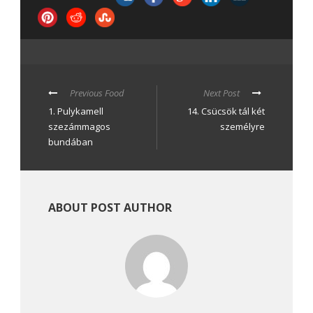
Previous Food
Next Post
1. Pulykamell
14. Csücsök tál két
szezámmagos
személyre
bundában
ABOUT POST AUTHOR