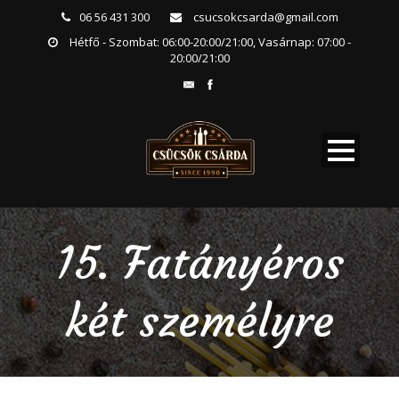
06 56 431 300
csucsokcsarda@gmail.com
Hétfő - Szombat: 06:00-20:00/21:00, Vasárnap: 07:00 -
20:00/21:00
15. Fatányéros
két személyre