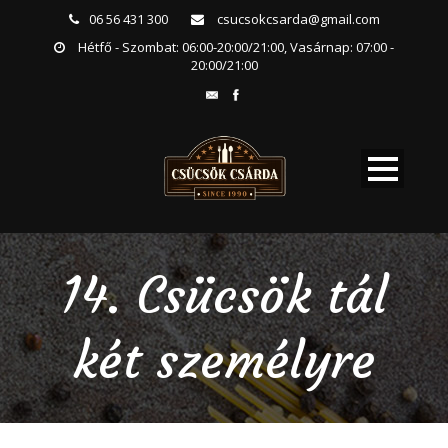
06 56 431 300
csucsokcsarda@gmail.com
Hétfő - Szombat: 06:00-20:00/21:00, Vasárnap: 07:00 -
20:00/21:00
14. Csücsök tál
két személyre