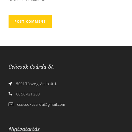
Csücsök Csárda Bt.
5091 Tószeg, Attila út 1.
06 56 431 300
csucsokcsarda@gmail.com
Nyitvatartás