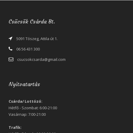
Csücsök Csárda Bt.
5091 Tószeg, Attila út 1.
06 56 431 300
csucsokcsarda@gmail.com
Nyitvatartás
Csárda/ Lottózó:
Hétfő - Szombat: 6:00-21:00
Vasárnap: 7:00-21:00
Trafik: