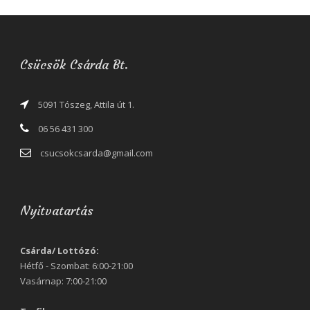
Csücsök Csárda Bt.
5091 Tószeg, Attila út 1.
06 56 431 300
csucsokcsarda@gmail.com
Nyitvatartás
Csárda/ Lottózó:
Hétfő - Szombat: 6:00-21:00
Vasárnap: 7:00-21:00