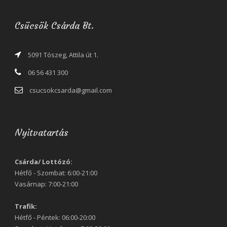
Csücsök Csárda Bt.
5091 Tószeg, Attila út 1.
06 56 431 300
csucsokcsarda@gmail.com
Nyitvatartás
Csárda/ Lottózó:
Hétfő - Szombat: 6:00-21:00
Vasárnap: 7:00-21:00
Trafik:
Hétfő - Péntek: 06:00-20:00