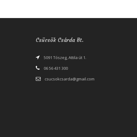
Csücsök Csárda Bt.
5091 Tószeg, Attila út 1.
06 56 431 300
csucsokcsarda@gmail.com