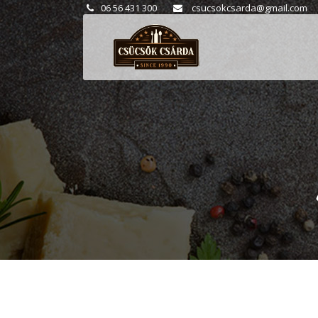
06 56 431 300
csucsokcsarda@gmail.com