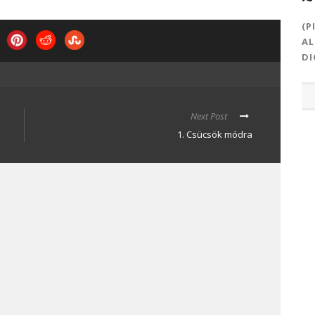
(P
AL
DI
Next Post
1. Csücsök módra