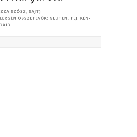
IZZA SZÓSZ, SAJT)
LERGÉN ÖSSZETEVŐK: GLUTÉN, TEJ, KÉN-
OXID