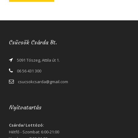
Csücsök Csárda Bt.
5091 Tószeg, Attila út 1.
06 56 431 300
csucsokcsarda@gmail.com
Nyitvatartás
Csárda/ Lottózó:
Hétfő - Szombat: 6:00-21:00