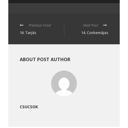
Previous Food
Next Post
16. Tarjás
14. Csirkemájas
ABOUT POST AUTHOR
CSUCSOK