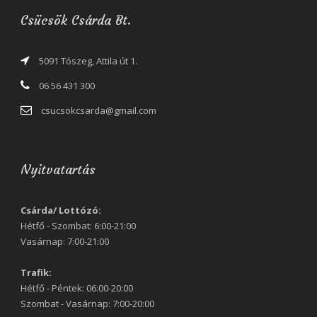
Csücsök Csárda Bt.
5091 Tószeg, Attila út 1.
06 56 431 300
csucsokcsarda@gmail.com
Nyitvatartás
Csárda/ Lottózó:
Hétfő - Szombat: 6:00-21:00
Vasárnap: 7:00-21:00
Trafik:
Hétfő - Péntek: 06:00-20:00
Szombat - Vasárnap: 7:00-20:00