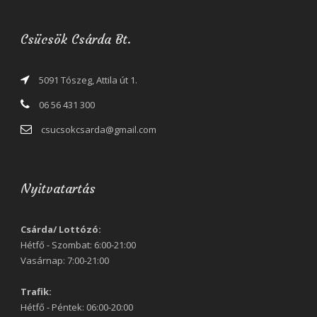
Csücsök Csárda Bt.
5091 Tószeg, Attila út 1.
06 56 431 300
csucsokcsarda@gmail.com
Nyitvatartás
Csárda/ Lottózó:
Hétfő - Szombat: 6:00-21:00
Vasárnap: 7:00-21:00
Trafik:
Hétfő - Péntek: 06:00-20:00