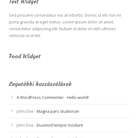
Text Widget
Sed posuere consectetur est at lobortis. Donec id elit non mi
porta gravida at eget metus. Lorem ipsum dolor sit amet,
consectetur adipiscing elit. Nullam id dolor id nibh ultricies
vehicula ut id elit.
Food Widget
Legutóbbi hozzászólások
A WordPress Commenter
-
Hello world!
John Doe
-
Magna pars studiorum
John Doe
-
Eiusmod tempor incidunt