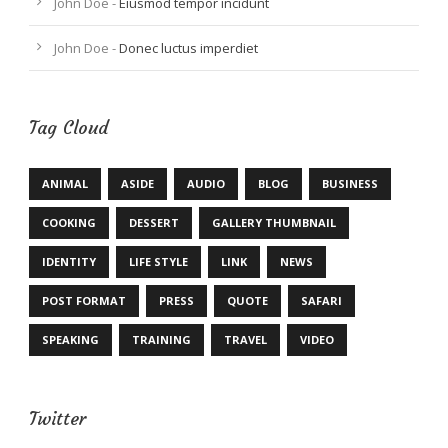
John Doe
-
Eiusmod tempor incidunt
John Doe
-
Donec luctus imperdiet
Tag Cloud
ANIMAL
ASIDE
AUDIO
BLOG
BUSINESS
COOKING
DESSERT
GALLERY THUMBNAIL
IDENTITY
LIFE STYLE
LINK
NEWS
POST FORMAT
PRESS
QUOTE
SAFARI
SPEAKING
TRAINING
TRAVEL
VIDEO
Twitter