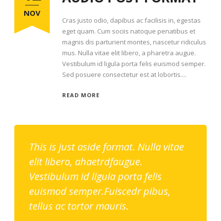
NOV
Cras justo odio, dapibus ac facilisis in, egestas
eget quam. Cum sociis natoque penatibus et
magnis dis parturient montes, nascetur ridiculus
mus. Nulla vitae elit libero, a pharetra augue.
Vestibulum id ligula porta felis euismod semper.
Sed posuere consectetur est at lobortis....
READ MORE
This is just aside format. Nulla vitae
elit libero, ahaetrdfaugue.
Vestibulum id ligula porta felis
euismod semper.Fuiscedr pibus,
tellus ac tortor mauris.