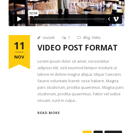
csucsok
1
Blog
,
Video
11
VIDEO POST FORMAT
NOV
Lorem ipsum dolor sit amet, consectetur
adipisici elit, sed eiusmod tempor incidunt ut
labore et dolore magna aliqua. Idque Caesaris
facere voluntate liceret: sese habere. Magna
pars studiorum, prodita quaerimus. Magna pars
studiorum, prodita quaerimus. Fabio vel iudice
vincam, sunt in culpa...
READ MORE