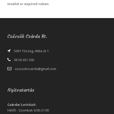
Invalid or expired token.
Csücsök Csárda Bt.
5091 Tószeg, Attila út 1.
06 56 431 300
csucsokcsarda@gmail.com
Nyitvatartás
Csárda/ Lottózó:
Hétfő - Szombat: 6:00-21:00