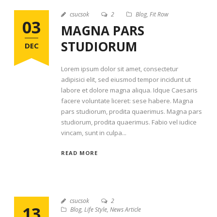
csucsok
2
Blog
,
Fit Row
03
MAGNA PARS
STUDIORUM
DEC
Lorem ipsum dolor sit amet, consectetur
adipisici elit, sed eiusmod tempor incidunt ut
labore et dolore magna aliqua. Idque Caesaris
facere voluntate liceret: sese habere. Magna
pars studiorum, prodita quaerimus. Magna pars
studiorum, prodita quaerimus. Fabio vel iudice
vincam, sunt in culpa...
READ MORE
csucsok
2
13
Blog
,
Life Style
,
News Article