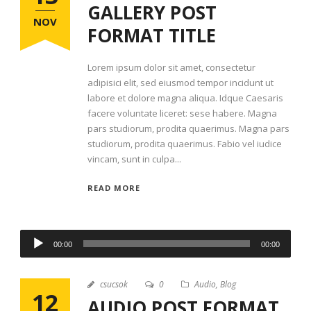
GALLERY POST
NOV
FORMAT TITLE
Lorem ipsum dolor sit amet, consectetur
adipisici elit, sed eiusmod tempor incidunt ut
labore et dolore magna aliqua. Idque Caesaris
facere voluntate liceret: sese habere. Magna
pars studiorum, prodita quaerimus. Magna pars
studiorum, prodita quaerimus. Fabio vel iudice
vincam, sunt in culpa...
READ MORE
00:00
00:00
csucsok
0
Audio
,
Blog
12
AUDIO POST FORMAT