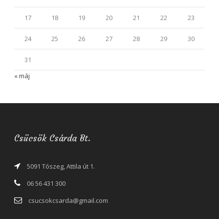
17
18
19
20
21
22
23
24
25
26
27
28
29
30
31
« máj
Csücsök Csárda Bt.
5091 Tószeg, Attila út 1.
06 56 431 300
csucsokcsarda@gmail.com