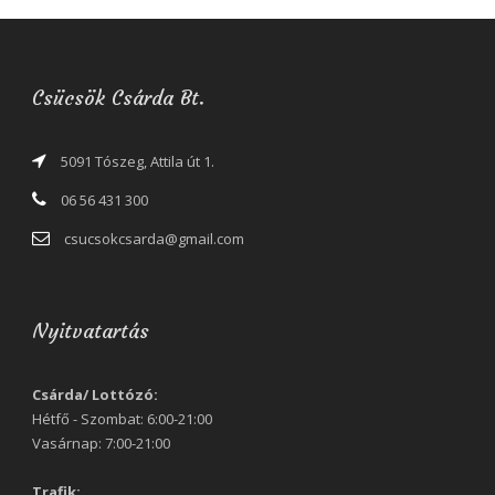
Csücsök Csárda Bt.
5091 Tószeg, Attila út 1.
06 56 431 300
csucsokcsarda@gmail.com
Nyitvatartás
Csárda/ Lottózó:
Hétfő - Szombat: 6:00-21:00
Vasárnap: 7:00-21:00
Trafik: