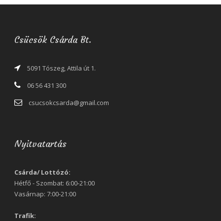
Csücsök Csárda Bt.
5091 Tószeg, Attila út 1.
06 56 431 300
csucsokcsarda@gmail.com
Nyitvatartás
Csárda/ Lottózó:
Hétfő - Szombat: 6:00-21:00
Vasárnap: 7:00-21:00
Trafik: