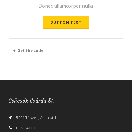
Donec ullamcorper nulla.
BUTTON TEXT
Get the code
Csücsök Csárda Bt.
5091 Tószeg, Attila út 1.
06 56 431 300