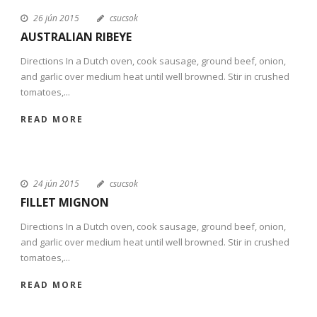
26 jún 2015
csucsok
AUSTRALIAN RIBEYE
Directions In a Dutch oven, cook sausage, ground beef, onion,
and garlic over medium heat until well browned. Stir in crushed
tomatoes,...
READ MORE
24 jún 2015
csucsok
FILLET MIGNON
Directions In a Dutch oven, cook sausage, ground beef, onion,
and garlic over medium heat until well browned. Stir in crushed
tomatoes,...
READ MORE