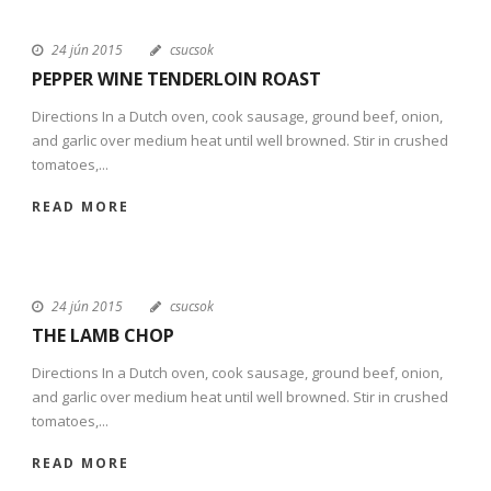
24 jún 2015
csucsok
PEPPER WINE TENDERLOIN ROAST
Directions In a Dutch oven, cook sausage, ground beef, onion,
and garlic over medium heat until well browned. Stir in crushed
tomatoes,...
READ MORE
24 jún 2015
csucsok
THE LAMB CHOP
Directions In a Dutch oven, cook sausage, ground beef, onion,
and garlic over medium heat until well browned. Stir in crushed
tomatoes,...
READ MORE