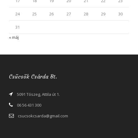
17
18
19
20
21
22
23
24
25
26
27
28
29
30
31
« máj
Csücsök Csárda Bt.
5091 Tószeg, Attila út 1.
06 56 431 300
csucsokcsarda@gmail.com