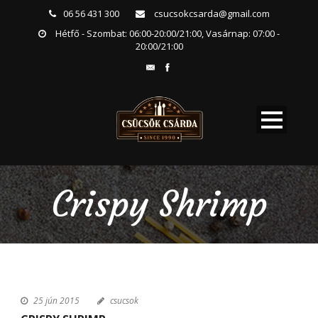
06 56 431 300
csucsokcsarda@gmail.com
Hétfő - Szombat: 06:00-20:00/21:00, Vasárnap: 07:00 -
20:00/21:00
Crispy Shrimp
25 jún 2015
csucsok