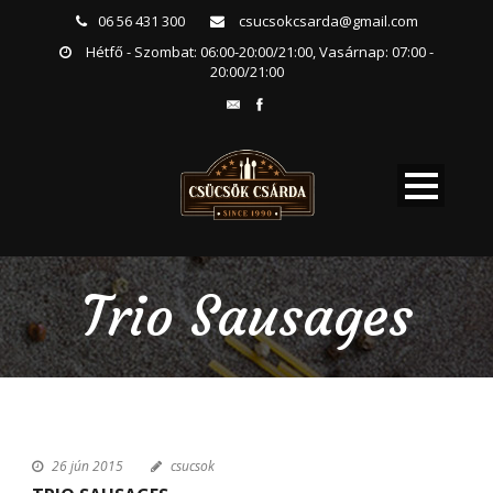
06 56 431 300
csucsokcsarda@gmail.com
Hétfő - Szombat: 06:00-20:00/21:00, Vasárnap: 07:00 -
20:00/21:00
Trio Sausages
26 jún 2015
csucsok