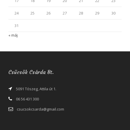
17
18
19
20
21
22
23
24
25
26
27
28
29
30
31
« máj
Csücsök Csárda Bt.
5091 Tószeg, Attila út 1.
06 56 431 300
csucsokcsarda@gmail.com