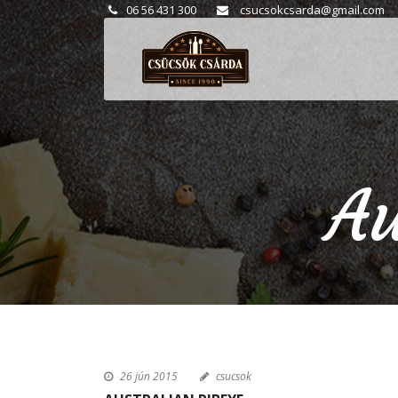
06 56 431 300
csucsokcsarda@gmail.com
Au
26 jún 2015
csucsok