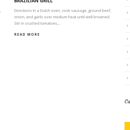
BRAZILIAN GRILL
,
Directions In a Dutch oven, cook sausage, ground beef,
onion, and garlic over medium heat until well browned.
Stir in crushed tomatoes,...
READ MORE
Ca