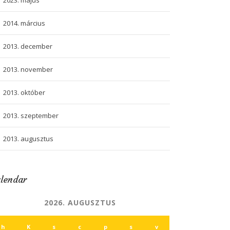
2023. május
2014. március
2013. december
2013. november
2013. október
2013. szeptember
2013. augusztus
lendar
2026. AUGUSZTUS
h
K
s
c
p
s
v