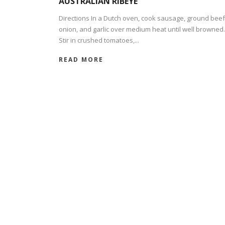
AUSTRALIAN RIBEYE
Directions In a Dutch oven, cook sausage, ground beef
onion, and garlic over medium heat until well browned.
Stir in crushed tomatoes,...
READ MORE