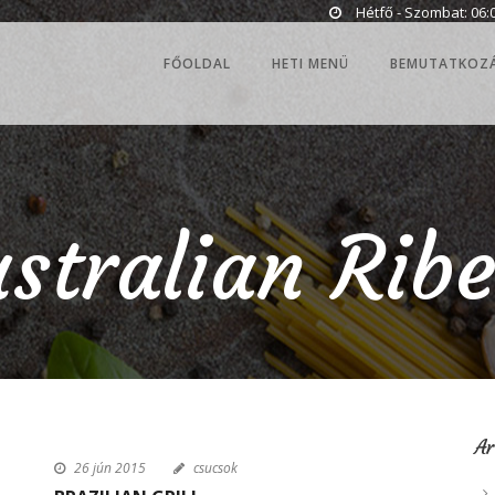
Hétfő - Szombat: 06:0
FŐOLDAL
HETI MENÜ
BEMUTATKOZ
stralian Rib
A
26 jún 2015
csucsok