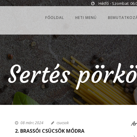
Hétfő - Szombat: 06:0
FŐOLDAL
HETI MENÜ
BEMUTATKOZ
. Sertés pörkö
08 márc 2024
csucsok
A
2. BRASSÓI CSÜCSÖK MÓDRA