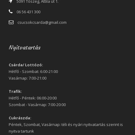
5091 Tószeg, Attila út 1.
06 56 431 300
csucsokcsarda@gmail.com
Nyitvatartás
Csárda/ Lottózó:
Hétfő - Szombat: 6:00-21:00
Vasárnap: 7:00-21:00
Trafik:
Hétfő - Péntek: 06:00-20:00
Szombat - Vasárnap: 7:00-20:00
Cukrászda:
Péntek, Szombat, Vasárnap: téli és nyári nyitvatartás szerint is
nyitva tartunk