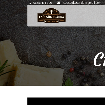
06 56 431 300
csucsokcsarda@gmail.com
C