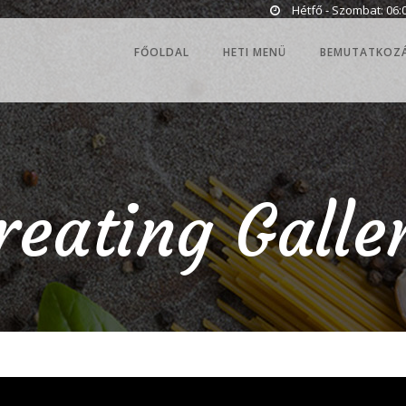
Hétfő - Szombat: 06:0
FŐOLDAL
HETI MENÜ
BEMUTATKOZ
reating Galle