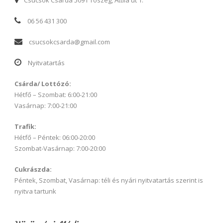
Csücsök Csárda 5091 Tószeg, Attila út 1.
06 56 431 300
csucsokcsarda@gmail.com
Nyitvatartás
Csárda/ Lottózó:
Hétfő – Szombat: 6:00-21:00
Vasárnap: 7:00-21:00
Trafik:
Hétfő – Péntek: 06:00-20:00
Szombat-Vasárnap: 7:00-20:00
Cukrászda:
Péntek, Szombat, Vasárnap: téli és nyári nyitvatartás szerint is
nyitva tartunk