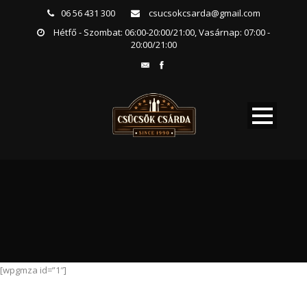
06 56 431 300
csucsokcsarda@gmail.com
Hétfő - Szombat: 06:00-20:00/21:00, Vasárnap: 07:00 -
20:00/21:00
[wpgmza id=”1″]