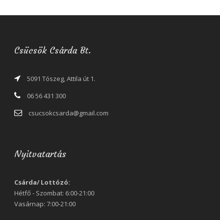
Csücsök Csárda Bt.
5091 Tószeg, Attila út 1.
06 56 431 300
csucsokcsarda@gmail.com
Nyitvatartás
Csárda/ Lottózó:
Hétfő - Szombat: 6:00-21:00
Vasárnap: 7:00-21:00